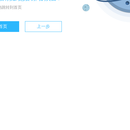
动跳转到首页
首页
上一步