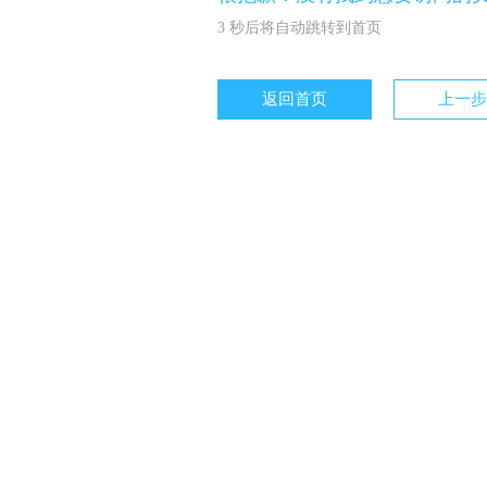
3
秒后将自动跳转到首页
返回首页
上一步