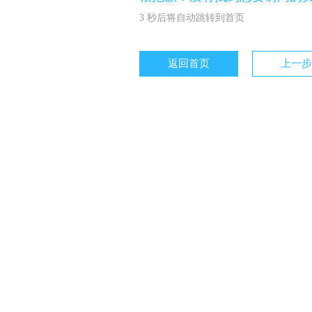
3
秒后将自动跳转到首页
返回首页
上一步